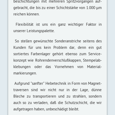
beschichtungen mit mehreren Spritz­vorgängen auf­
ge­bracht, die bis zu einer Schicht­stärke von 1.000 µm
reichen können.
Flexibilität ist uns ein ganz wichtiger Faktor in
unserer Leistungs­palette.
So stellen gewünschte Sonder­anstriche seitens des
Kunden für uns kein Problem dar, denn ein gut
sortiertes Farben­lager gehört ebenso zum Service­
konzept wie Rohrenden­verschluß­kappen, Stempel­ab­
klebungen oder das Vornehmen von Material­
markierungen.
Aufgrund "sanfter" Hebetechnik in Form von Magnet­
traversen sind wir nicht nur in der Lage, dünne
Bleche zu transportieren und zu strahlen, sondern
auch so zu verladen, daß die Schutz­schicht, die wir
auf­getragen haben, un­beschädigt bleibt.